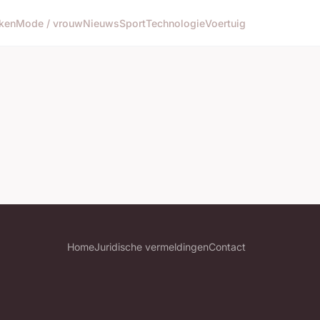
ken
Mode / vrouw
Nieuws
Sport
Technologie
Voertuig
Home
Juridische vermeldingen
Contact