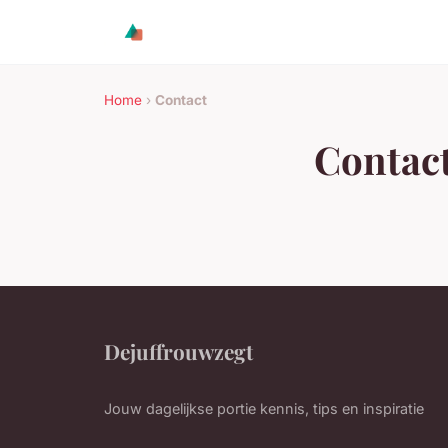
Home
›
Contact
Contac
Dejuffrouwzegt
Jouw dagelijkse portie kennis, tips en inspiratie