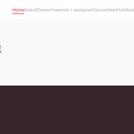
Home
Bedrijf
Dieren
Financien / vastgoed
Gezondheid
Huis
Keu
t